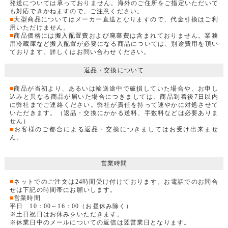
発送については承っておりません。海外のご住所をご指定いただいて
も対応できかねますので、ご注意ください。
■
大型商品についてはメーカー直送となりますので、代金引換はご利
用いただけません。
■
商品価格には搬入配置費および廃棄費は含まれておりません。業務
用冷蔵庫など搬入配置が必要になる商品については、別途費用を頂い
ております。詳しくはお問い合わせください。
返品・交換について
■
商品が当初より、あるいは輸送途中で破損していた場合や、お申し
込みと異なる商品が届いた場合につきましては、商品到着後7日以内
に弊社までご連絡ください。弊社が責任を持って速やかに対処させて
いただきます。（返品・交換にかかる送料、手数料などは必要ありま
せん）
■
お客様のご都合による返品・交換につきましてはお受け出来ませ
ん。
営業時間
■
ネットでのご注文は24時間受け付けております。お電話でのお問合
せは下記の時間帯にお願いします。
■
営業時間
平日 10：00～16：00（お昼休み除く）
※土日祝日はお休みをいただきます。
※休業日中のメールについての返信は翌営業日となります。