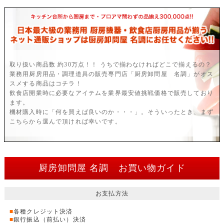
取り扱い商品数 約30万点！！ うちで揃わなければどこで揃えるの？
業務用厨房用品・調理道具の販売専門店「厨房卸問屋 名調」がオス
スメする商品はコチラ！
飲食店開業時に必要なアイテムを業界最安値挑戦価格で販売しており
ます。
機材購入時に「何を買えば良いのか・・・」。そういったとき、まず
こちらから選んで頂ければ幸いです。
厨房卸問屋 名調 お買い物ガイド
お支払方法
■
各種クレジット決済
■
銀行振込（前払い）決済