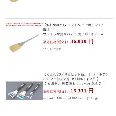
【6/4 20時から!エントリーでポイント5
倍!!】
ウルトラ耐熱スパテラ 丸(SPOT)120cm
36,030
円
販売価格(税込)：
eb-2107550
【まとめ買い10個セット品】【 ゴールデン
ハンマー付皮スキ ＃1150パイプ用 】
【 厨房器具 製菓道具 おしゃれ 飲食店 】
15,331
円
販売価格(税込)：
set-ent-134000590 0617ページ 12番