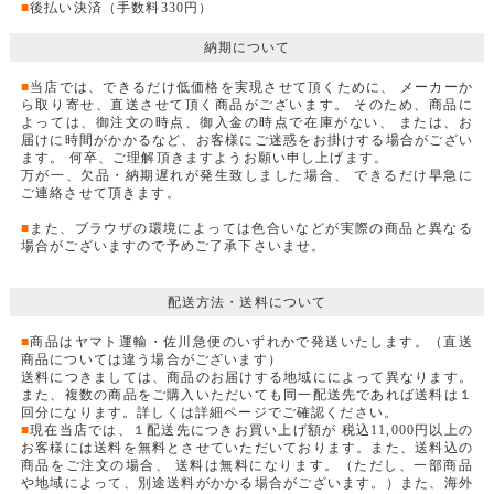
■
後払い決済（手数料330円）
納期について
■
当店では、できるだけ低価格を実現させて頂くために、 メーカーか
ら取り寄せ、直送させて頂く商品がございます。 そのため、商品に
よっては、御注文の時点、御入金の時点で在庫がない、 または、お
届けに時間がかかるなど、お客様にご迷惑をお掛けする場合がござい
ます。 何卒、ご理解頂きますようお願い申し上げます。
万が一、欠品・納期遅れが発生致しました場合、 できるだけ早急に
ご連絡させて頂きます。
■
また、ブラウザの環境によっては色合いなどが実際の商品と異なる
場合がございますので予めご了承下さいませ。
配送方法・送料について
■
商品はヤマト運輸・佐川急便のいずれかで発送いたします。（直送
商品については違う場合がございます）
送料につきましては、商品のお届けする地域にによって異なります。
また、複数の商品をご購入いただいても同一配送先であれば送料は１
回分になります。詳しくは詳細ページでご確認ください。
■
現在当店では、１配送先につきお買い上げ額が 税込11,000円以上の
お客様には送料を無料とさせていただいております。また、送料込の
商品をご注文の場合、 送料は無料になります。（ただし、一部商品
や地域によって、別途送料がかかる場合がございます。）また、海外