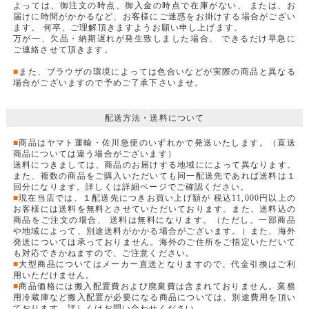
よっては、御注文の時点、御入金の時点で在庫がない、 または、お
届けに時間がかかるなど、お客様にご迷惑をお掛けする場合がござい
ます。 何卒、ご理解頂きますようお願い申し上げます。
万が一、欠品・納期遅れが発生致しました場合、 できるだけ早急に
ご連絡させて頂きます。
■
また、ブラウザの環境によっては色合いなどが実際の商品と異なる
場合がございますので予めご了承下さいませ。
配送方法・送料について
■
商品はヤマト運輸・佐川急便のいずれかで発送いたします。（直送
商品については違う場合がございます）
送料につきましては、商品のお届けする地域にによって異なります。
また、複数の商品をご購入いただいても同一配送先であれば送料は１
回分になります。詳しくは詳細ページでご確認ください。
■
現在当店では、１配送先につきお買い上げ額が 税込11,000円以上の
お客様には送料を無料とさせていただいております。また、送料込の
商品をご注文の場合、 送料は無料になります。（ただし、一部商品
や地域によって、別途送料がかかる場合がございます。）また、海外
発送については承っておりません。海外のご住所をご指定いただいて
も対応できかねますので、ご注意ください。
■
大型商品についてはメーカー直送となりますので、代金引換はご利
用いただけません。
■
商品価格には搬入配置費および廃棄費は含まれておりません。業務
用冷蔵庫など搬入配置が必要になる商品については、別途費用を頂い
ております。詳しくはお問い合わせください。