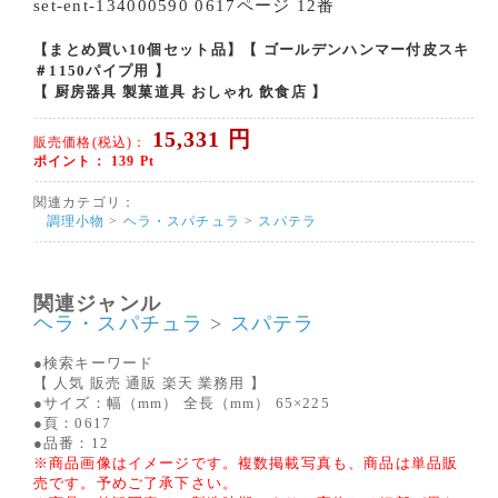
set-ent-134000590 0617ページ 12番
【まとめ買い10個セット品】【 ゴールデンハンマー付皮スキ
＃1150パイプ用 】
【 厨房器具 製菓道具 おしゃれ 飲食店 】
15,331
円
販売価格(税込)：
ポイント：
139
Pt
関連カテゴリ：
調理小物
>
ヘラ・スパチュラ
>
スパテラ
関連ジャンル
ヘラ・スパチュラ
>
スパテラ
●検索キーワード
【 人気 販売 通販 楽天 業務用 】
●サイズ：幅（mm） 全長（mm） 65×225
●頁：0617
●品番：12
※商品画像はイメージです。複数掲載写真も、商品は単品販
売です。予めご了承下さい。