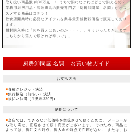
取り扱い商品数 約30万点！！ うちで揃わなければどこで揃えるの？
業務用厨房用品・調理道具の販売専門店「厨房卸問屋 名調」がオス
スメする商品はコチラ！
飲食店開業時に必要なアイテムを業界最安値挑戦価格で販売しており
ます。
機材購入時に「何を買えば良いのか・・・」。そういったとき、まず
こちらから選んで頂ければ幸いです。
厨房卸問屋 名調 お買い物ガイド
お支払方法
■
各種クレジット決済
■
銀行振込（前払い）決済
■
後払い決済（手数料330円）
納期について
■
当店では、できるだけ低価格を実現させて頂くために、 メーカーか
ら取り寄せ、直送させて頂く商品がございます。 そのため、商品に
よっては、御注文の時点、御入金の時点で在庫がない、 または、お