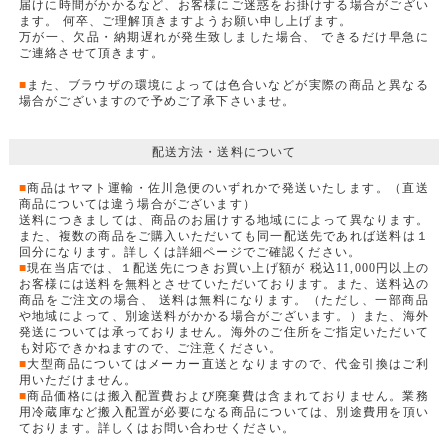
届けに時間がかかるなど、お客様にご迷惑をお掛けする場合がござい
ます。 何卒、ご理解頂きますようお願い申し上げます。
万が一、欠品・納期遅れが発生致しました場合、 できるだけ早急に
ご連絡させて頂きます。
■
また、ブラウザの環境によっては色合いなどが実際の商品と異なる
場合がございますので予めご了承下さいませ。
配送方法・送料について
■
商品はヤマト運輸・佐川急便のいずれかで発送いたします。（直送
商品については違う場合がございます）
送料につきましては、商品のお届けする地域にによって異なります。
また、複数の商品をご購入いただいても同一配送先であれば送料は１
回分になります。詳しくは詳細ページでご確認ください。
■
現在当店では、１配送先につきお買い上げ額が 税込11,000円以上の
お客様には送料を無料とさせていただいております。また、送料込の
商品をご注文の場合、 送料は無料になります。（ただし、一部商品
や地域によって、別途送料がかかる場合がございます。）また、海外
発送については承っておりません。海外のご住所をご指定いただいて
も対応できかねますので、ご注意ください。
■
大型商品についてはメーカー直送となりますので、代金引換はご利
用いただけません。
■
商品価格には搬入配置費および廃棄費は含まれておりません。業務
用冷蔵庫など搬入配置が必要になる商品については、別途費用を頂い
ております。詳しくはお問い合わせください。