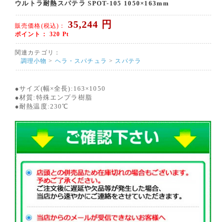
ウルトラ耐熱スパテラ SPOT-105 1050×163mm
35,244
円
販売価格(税込)：
ポイント：
320
Pt
関連カテゴリ：
調理小物
>
ヘラ・スパチュラ
>
スパテラ
●サイズ(幅×全長):163×1050
●材質:特殊エンプラ樹脂
●耐熱温度:230℃