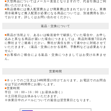
■
大型商品についてはメーカー直送となりますので、代金引換はご利
用いただけません。
■
商品価格には搬入配置費および廃棄費は含まれておりません。業務
用冷蔵庫など搬入配置が必要になる商品については、別途費用を頂い
ております。詳しくはお問い合わせください。
返品・交換について
■
商品が当初より、あるいは輸送途中で破損していた場合や、お申し
込みと異なる商品が届いた場合につきましては、商品到着後7日以内
に弊社までご連絡ください。弊社が責任を持って速やかに対処させて
いただきます。（返品・交換にかかる送料、手数料などは必要ありま
せん）
■
お客様のご都合による返品・交換につきましてはお受け出来ませ
ん。
営業時間
■
ネットでのご注文は24時間受け付けております。お電話でのお問合
せは下記の時間帯にお願いします。
■
営業時間
平日 10：00～16：00（お昼休み除く）
※土日祝日はお休みをいただきます。
※休業日中のメールについての返信は翌営業日となります。