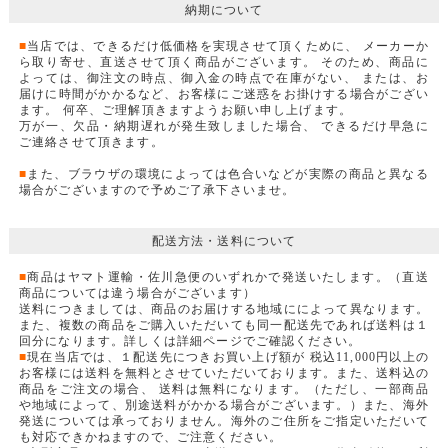
納期について
■
当店では、できるだけ低価格を実現させて頂くために、 メーカーか
ら取り寄せ、直送させて頂く商品がございます。 そのため、商品に
よっては、御注文の時点、御入金の時点で在庫がない、 または、お
届けに時間がかかるなど、お客様にご迷惑をお掛けする場合がござい
ます。 何卒、ご理解頂きますようお願い申し上げます。
万が一、欠品・納期遅れが発生致しました場合、 できるだけ早急に
ご連絡させて頂きます。
■
また、ブラウザの環境によっては色合いなどが実際の商品と異なる
場合がございますので予めご了承下さいませ。
配送方法・送料について
■
商品はヤマト運輸・佐川急便のいずれかで発送いたします。（直送
商品については違う場合がございます）
送料につきましては、商品のお届けする地域にによって異なります。
また、複数の商品をご購入いただいても同一配送先であれば送料は１
回分になります。詳しくは詳細ページでご確認ください。
■
現在当店では、１配送先につきお買い上げ額が 税込11,000円以上の
お客様には送料を無料とさせていただいております。また、送料込の
商品をご注文の場合、 送料は無料になります。（ただし、一部商品
や地域によって、別途送料がかかる場合がございます。）また、海外
発送については承っておりません。海外のご住所をご指定いただいて
も対応できかねますので、ご注意ください。