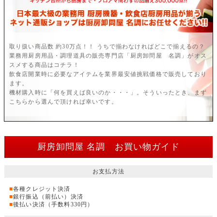
取り扱い商品数 約30万点！！ うちで揃わなければどこで揃えるの？
業務用厨房用品・調理道具の販売専門店「厨房卸問屋 名調」がオス
スメする商品はコチラ！
飲食店開業時に必要なアイテムを業界最安値挑戦価格で販売しており
ます。
機材購入時に「何を買えば良いのか・・・」。そういったとき、まず
こちらから選んで頂ければ幸いです。
厨房卸問屋 名調 お買い物ガイド
お支払方法
■
各種クレジット決済
■
銀行振込（前払い）決済
■
後払い決済（手数料330円）