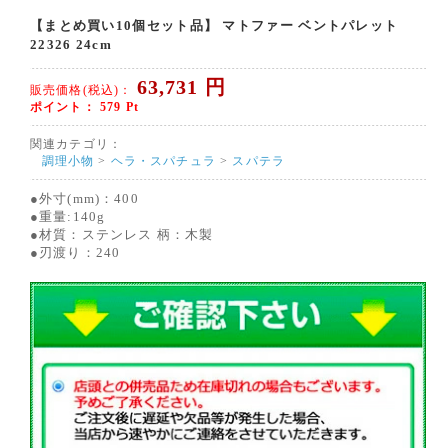
【まとめ買い10個セット品】 マトファー ベントパレット
22326 24cm
63,731
円
販売価格(税込)：
ポイント：
579
Pt
関連カテゴリ：
調理小物
>
ヘラ・スパチュラ
>
スパテラ
●外寸(mm)：400
●重量:140g
●材質：ステンレス 柄：木製
●刃渡り：240