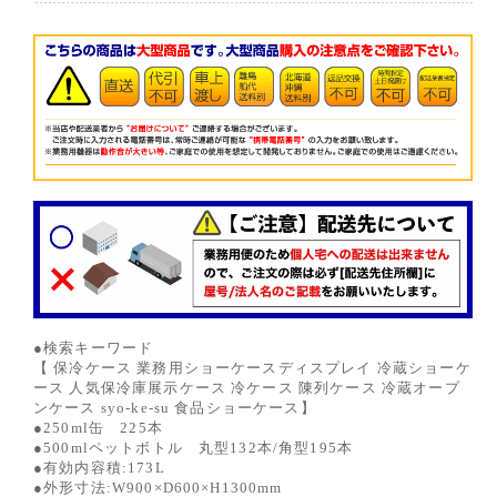
●検索キーワード
【 保冷ケース 業務用ショーケースディスプレイ 冷蔵ショーケ
ース 人気保冷庫展示ケース 冷ケース 陳列ケース 冷蔵オープ
ンケース syo-ke-su 食品ショーケース】
●250ml缶 225本
●500mlペットボトル 丸型132本/角型195本
●有効内容積:173L
●外形寸法:W900×D600×H1300mm