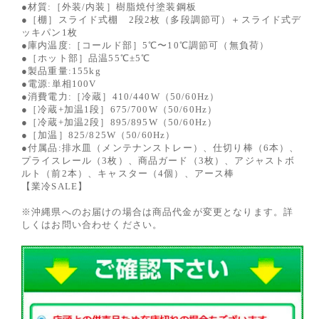
●材質:［外装/内装］樹脂焼付塗装鋼板
●［棚］スライド式棚 2段2枚（多段調節可）＋スライド式デ
ッキパン1枚
●庫内温度:［コールド部］5℃〜10℃調節可（無負荷）
●［ホット部］品温55℃±5℃
●製品重量:155kg
●電源:単相100V
●消費電力:［冷蔵］410/440W（50/60Hz）
●［冷蔵+加温1段］675/700W（50/60Hz）
●［冷蔵+加温2段］895/895W（50/60Hz）
●［加温］825/825W（50/60Hz）
●付属品:排水皿（メンテナンストレー）、仕切り棒（6本）、
プライスレール（3枚）、商品ガード（3枚）、アジャストボ
ルト（前2本）、キャスター（4個）、アース棒
【業冷SALE】
※沖縄県へのお届けの場合は商品代金が変更となります。詳
しくはお問い合わせください。