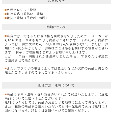
お支払方法
■
各種クレジット決済
■
銀行振込（前払い）決済
■
後払い決済（手数料330円）
納期について
■
当店では、できるだけ低価格を実現させて頂くために、 メーカーか
ら取り寄せ、直送させて頂く商品がございます。 そのため、商品に
よっては、御注文の時点、御入金の時点で在庫がない、 または、お
届けに時間がかかるなど、お客様にご迷惑をお掛けする場合がござい
ます。 何卒、ご理解頂きますようお願い申し上げます。
万が一、欠品・納期遅れが発生致しました場合、 できるだけ早急に
ご連絡させて頂きます。
■
また、ブラウザの環境によっては色合いなどが実際の商品と異なる
場合がございますので予めご了承下さいませ。
配送方法・送料について
■
商品はヤマト運輸・佐川急便のいずれかで発送いたします。（直送
商品については違う場合がございます）
送料につきましては、商品のお届けする地域にによって異なります。
また、複数の商品をご購入いただいても同一配送先であれば送料は１
回分になります。詳しくは詳細ページでご確認ください。