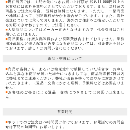
■
現在当店では、１配送先につきお買い上げ額が 税込11,000円以上の
お客様には送料を無料とさせていただいております。また、送料込の
商品をご注文の場合、 送料は無料になります。（ただし、一部商品
や地域によって、別途送料がかかる場合がございます。）また、海外
発送については承っておりません。海外のご住所をご指定いただいて
も対応できかねますので、ご注意ください。
■
大型商品についてはメーカー直送となりますので、代金引換はご利
用いただけません。
■
商品価格には搬入配置費および廃棄費は含まれておりません。業務
用冷蔵庫など搬入配置が必要になる商品については、別途費用を頂い
ております。詳しくはお問い合わせください。
返品・交換について
■
商品が当初より、あるいは輸送途中で破損していた場合や、お申し
込みと異なる商品が届いた場合につきましては、商品到着後7日以内
に弊社までご連絡ください。弊社が責任を持って速やかに対処させて
いただきます。（返品・交換にかかる送料、手数料などは必要ありま
せん）
■
お客様のご都合による返品・交換につきましてはお受け出来ませ
ん。
営業時間
■
ネットでのご注文は24時間受け付けております。お電話でのお問合
せは下記の時間帯にお願いします。