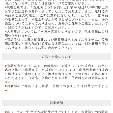
回分になります。詳しくは詳細ページでご確認ください。
■
現在当店では、１配送先につきお買い上げ額が 税込11,000円以上の
お客様には送料を無料とさせていただいております。また、送料込の
商品をご注文の場合、 送料は無料になります。（ただし、一部商品
や地域によって、別途送料がかかる場合がございます。）また、海外
発送については承っておりません。海外のご住所をご指定いただいて
も対応できかねますので、ご注意ください。
■
大型商品についてはメーカー直送となりますので、代金引換はご利
用いただけません。
■
商品価格には搬入配置費および廃棄費は含まれておりません。業務
用冷蔵庫など搬入配置が必要になる商品については、別途費用を頂い
ております。詳しくはお問い合わせください。
返品・交換について
■
商品が当初より、あるいは輸送途中で破損していた場合や、お申し
込みと異なる商品が届いた場合につきましては、商品到着後7日以内
に弊社までご連絡ください。弊社が責任を持って速やかに対処させて
いただきます。（返品・交換にかかる送料、手数料などは必要ありま
せん）
■
お客様のご都合による返品・交換につきましてはお受け出来ませ
ん。
営業時間
■
ネットでのご注文は24時間受け付けております。お電話でのお問合