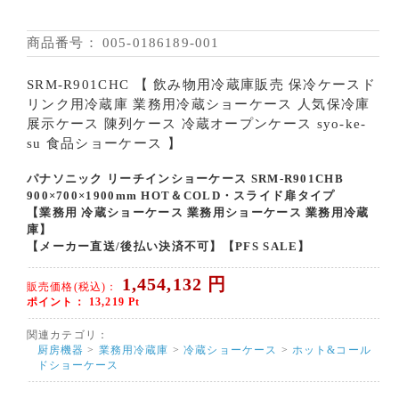
商品番号：
005-0186189-001
SRM-R901CHC 【 飲み物用冷蔵庫販売 保冷ケースド
リンク用冷蔵庫 業務用冷蔵ショーケース 人気保冷庫
展示ケース 陳列ケース 冷蔵オープンケース syo-ke-
su 食品ショーケース 】
パナソニック リーチインショーケース SRM-R901CHB
900×700×1900mm HOT＆COLD・スライド扉タイプ
【業務用 冷蔵ショーケース 業務用ショーケース 業務用冷蔵
庫】
【メーカー直送/後払い決済不可】【PFS SALE】
1,454,132
円
販売価格(税込)：
ポイント：
13,219
Pt
関連カテゴリ：
厨房機器
>
業務用冷蔵庫
>
冷蔵ショーケース
>
ホット&コール
ドショーケース