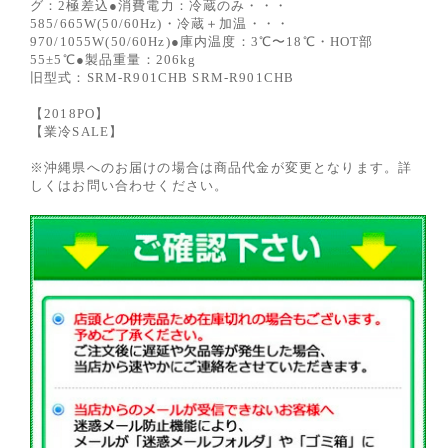
グ：2極差込●消費電力：冷蔵のみ・・・
585/665W(50/60Hz)・冷蔵＋加温・・・
970/1055W(50/60Hz)●庫内温度：3℃〜18℃・HOT部
55±5℃●製品重量：206kg
旧型式：SRM-R901CHB SRM-R901CHB
【2018PO】
【業冷SALE】
※沖縄県へのお届けの場合は商品代金が変更となります。詳
しくはお問い合わせください。