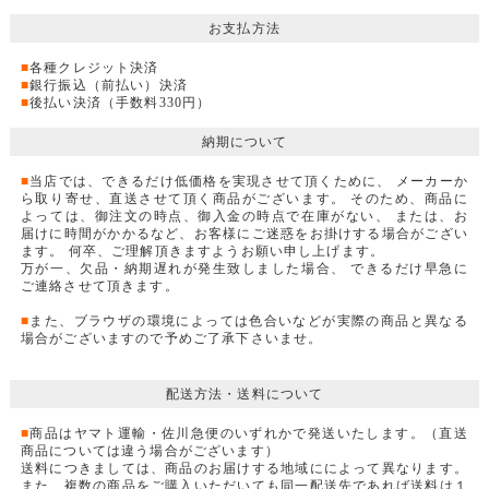
お支払方法
■
各種クレジット決済
■
銀行振込（前払い）決済
■
後払い決済（手数料330円）
納期について
■
当店では、できるだけ低価格を実現させて頂くために、 メーカーか
ら取り寄せ、直送させて頂く商品がございます。 そのため、商品に
よっては、御注文の時点、御入金の時点で在庫がない、 または、お
届けに時間がかかるなど、お客様にご迷惑をお掛けする場合がござい
ます。 何卒、ご理解頂きますようお願い申し上げます。
万が一、欠品・納期遅れが発生致しました場合、 できるだけ早急に
ご連絡させて頂きます。
■
また、ブラウザの環境によっては色合いなどが実際の商品と異なる
場合がございますので予めご了承下さいませ。
配送方法・送料について
■
商品はヤマト運輸・佐川急便のいずれかで発送いたします。（直送
商品については違う場合がございます）
送料につきましては、商品のお届けする地域にによって異なります。
また、複数の商品をご購入いただいても同一配送先であれば送料は１