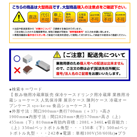
●検索キーワード
【 飲み物用冷蔵庫販売 保冷ケースドリンク用冷蔵庫 業務用冷
蔵ショーケース 人気保冷庫 展示ケース 陳列ケース 冷蔵オー
プンケース syo-ke-su 食品ショーケース 】
●外形寸法：間口900mm×奥行700mm（＋37）×高さ
1900mm●内形寸法：間口820mm×奥行570mm×高さ（上）
455mm（下）810mm●有効内容積：208L＋346L●収容能力：
（上）350mlペットボトル角型・・・150本（下）500mlペッ
トボトル丸型・・・242本●電源：単相100V(50/60Hz)●プラ