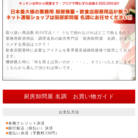
取り扱い商品数 約30万点！！ うちで揃わなければどこで揃えるの？
業務用厨房用品・調理道具の販売専門店「厨房卸問屋 名調」がオス
スメする商品はコチラ！
飲食店開業時に必要なアイテムを業界最安値挑戦価格で販売しており
ます。
機材購入時に「何を買えば良いのか・・・」。そういったとき、まず
こちらから選んで頂ければ幸いです。
厨房卸問屋 名調 お買い物ガイド
お支払方法
■
各種クレジット決済
■
銀行振込（前払い）決済
■
後払い決済（手数料330円）