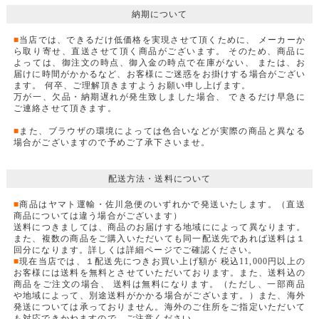
納期について
■
当店では、できるだけ低価格を実現させて頂くために、 メーカーか
ら取り寄せ、直送させて頂く商品がございます。 そのため、商品に
よっては、御注文の時点、御入金の時点で在庫がない、 または、お
届けに時間がかかるなど、お客様にご迷惑をお掛けする場合がござい
ます。 何卒、ご理解頂きますようお願い申し上げます。
万が一、欠品・納期遅れが発生致しました場合、 できるだけ早急に
ご連絡させて頂きます。
■
また、ブラウザの環境によっては色合いなどが実際の商品と異なる
場合がございますので予めご了承下さいませ。
配送方法・送料について
■
商品はヤマト運輸・佐川急便のいずれかで発送いたします。（直送
商品については違う場合がございます）
送料につきましては、商品のお届けする地域にによって異なります。
また、複数の商品をご購入いただいても同一配送先であれば送料は１
回分になります。詳しくは詳細ページでご確認ください。
■
現在当店では、１配送先につきお買い上げ額が 税込11,000円以上の
お客様には送料を無料とさせていただいております。また、送料込の
商品をご注文の場合、 送料は無料になります。（ただし、一部商品
や地域によって、別途送料がかかる場合がございます。）また、海外
発送については承っておりません。海外のご住所をご指定いただいて
も対応できかねますので、ご注意ください。