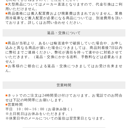
■
大型商品についてはメーカー直送となりますので、代金引換はご利
用いただけません。
■
商品価格には搬入配置費および廃棄費は含まれておりません。業務
用冷蔵庫など搬入配置が必要になる商品については、別途費用を頂い
ております。詳しくはお問い合わせください。
返品・交換について
■
商品が当初より、あるいは輸送途中で破損していた場合や、お申し
込みと異なる商品が届いた場合につきましては、商品到着後7日以内
に弊社までご連絡ください。弊社が責任を持って速やかに対処させて
いただきます。（返品・交換にかかる送料、手数料などは必要ありま
せん）
■
お客様のご都合による返品・交換につきましてはお受け出来ませ
ん。
営業時間
■
ネットでのご注文は24時間受け付けております。お電話でのお問合
せは下記の時間帯にお願いします。
■
営業時間
平日 10：00～16：00（お昼休み除く）
※土日祝日はお休みをいただきます。
※休業日中のメールについての返信は翌営業日となります。