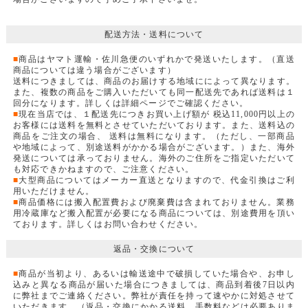
配送方法・送料について
■
商品はヤマト運輸・佐川急便のいずれかで発送いたします。（直送
商品については違う場合がございます）
送料につきましては、商品のお届けする地域にによって異なります。
また、複数の商品をご購入いただいても同一配送先であれば送料は１
回分になります。詳しくは詳細ページでご確認ください。
■
現在当店では、１配送先につきお買い上げ額が 税込11,000円以上の
お客様には送料を無料とさせていただいております。また、送料込の
商品をご注文の場合、 送料は無料になります。（ただし、一部商品
や地域によって、別途送料がかかる場合がございます。）また、海外
発送については承っておりません。海外のご住所をご指定いただいて
も対応できかねますので、ご注意ください。
■
大型商品についてはメーカー直送となりますので、代金引換はご利
用いただけません。
■
商品価格には搬入配置費および廃棄費は含まれておりません。業務
用冷蔵庫など搬入配置が必要になる商品については、別途費用を頂い
ております。詳しくはお問い合わせください。
返品・交換について
■
商品が当初より、あるいは輸送途中で破損していた場合や、お申し
込みと異なる商品が届いた場合につきましては、商品到着後7日以内
に弊社までご連絡ください。弊社が責任を持って速やかに対処させて
いただきます。（返品・交換にかかる送料、手数料などは必要ありま