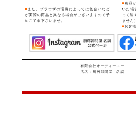
■
商品
■
また、ブラウザの環境によっては色合いなど
いた場
が実際の商品と異なる場合がございますので予
って速
めご了承下さいませ。
ません
■
お客
有限会社オーディーエー
店名：厨房卸問屋 名調