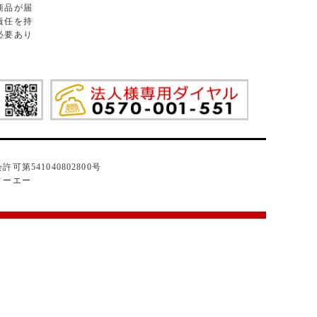
商品が届
責任を持
必要あり
可第541040802800号
ィーエー