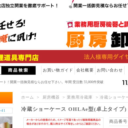
お買い物ガイド
会社概要
お問い合わせ
！開業一括御見積ならお任せ下さい。年間 受注数 55,000件突破
ホーム
厨房機器
業務用冷蔵庫
冷蔵ショーケ
冷蔵ショーケース OHLAe型(卓上タイプ) OH
商品番号