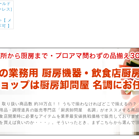
取り扱い商品数 約30万点！！ うちで揃わなければどこで揃えるの？
用品・調理道具の販売専門店「厨房卸問屋 名調」がオススメする商
食店開業時に必要なアイテムを業界最安値挑戦価格で販売しておりま
を買えば良いのか・・・」。そういったとき、まずこちらから選んで