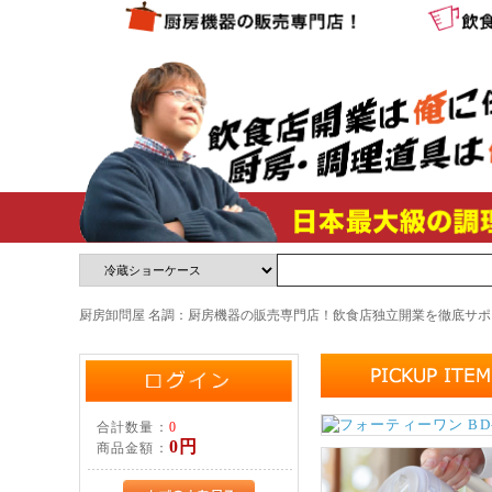
厨房卸問屋 名調：厨房機器の販売専門店！飲食店独立開業を徹底サポート
合計数量：
0
0円
商品金額：