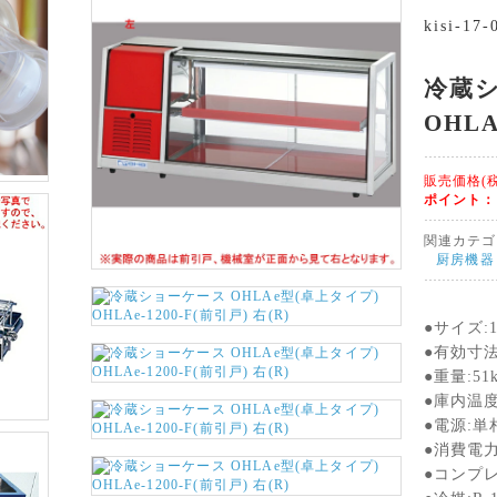
kisi-17
冷蔵シ
OHLA
販売価格(
ポイント
関連カテゴ
厨房機器
●サイズ:12
●有効寸法:
●重量:51
●庫内温度
●電源:単相
●消費電力:
●コンプレ