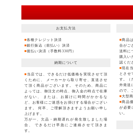
お支払方法
■
各種クレジット決済
■
商品
■
銀行振込（前払い）決済
合がご
■
後払い決済（手数料330円）
送料に
購入い
認くだ
納期について
■
現在当
とさせ
■
当店では、できるだけ低価格を実現させて頂
す。（
くために、 メーカーから取り寄せ、直送させ
外発送
て頂く商品がございます。 そのため、商品に
ので、
よっては、御注文の時点、御入金の時点で在庫
■
大型
がない、 または、お届けに時間がかかるな
■
商品
ど、お客様にご迷惑をお掛けする場合がござい
が必要
ます。 何卒、ご理解頂きますようお願い申し
い。
上げます。
万が一、欠品・納期遅れが発生致しました場
合、 できるだけ早急にご連絡させて頂きま
す。