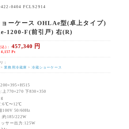
-0422-0404 FCLS2914
ョーケース OHLAe型(卓上タイプ)
e-1200-F(前引戸) 右(R)
457,340
円
税込)：
：
4,157
Pt
リ：
>
業務用冷蔵庫
>
冷蔵ショーケース
00×395×H515
上770×270 下830×350
kg
:6℃〜12℃
100V 50/60Hz
約185/222W
ッサー出力:125W