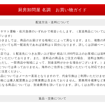
厨房卸問屋 名調 お買い物ガイド
配送方法・送料について
はヤマト運輸・佐川急便のいずれかで発送いたします。（直送商品について
ざいます）
つきましては、商品のお届けする地域にによって異なります。また、複数の
ただいても同一配送先であれば送料は１回分になります。詳しくは詳細ペー
さい。
店では、１配送先につきお買い上げ額が 税込11,000円以上のお客様には送
ていただいております。また、送料込の商品をご注文の場合、 送料は無料
ただし、一部商品や地域によって、別途送料がかかる場合がございます。）
については承っておりません。海外のご住所をご指定いただいても対応でき
ご注意ください。
商品についてはメーカー直送となりますので、代金引換はご利用いただけま
価格には搬入配置費および廃棄費は含まれておりません。業務用冷蔵庫など
になる商品については、別途費用を頂いております。詳しくはお問い合わ
返品・交換について