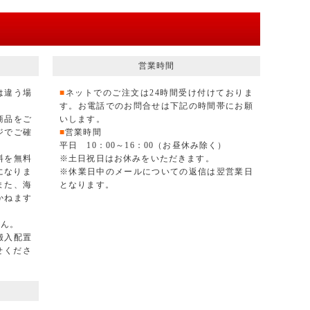
営業時間
は違う場
■
ネットでのご注文は24時間受け付けておりま
す。お電話でのお問合せは下記の時間帯にお願
商品をご
いします。
ジでご確
■
営業時間
平日 10：00～16：00（お昼休み除く）
料を無料
※土日祝日はお休みをいただきます。
になりま
※休業日中のメールについての返信は翌営業日
また、海
となります。
かねます
せん。
搬入配置
せくださ