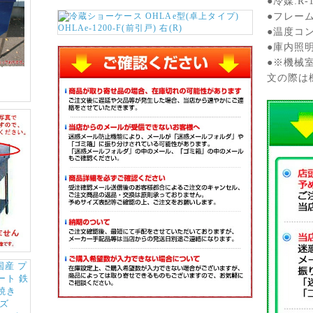
●冷媒:R-1
●フレーム
●温度コ
●庫内照明
●※機械
文の際は