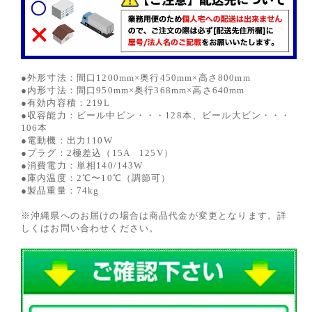
●外形寸法：間口1200mm×奥行450mm×高さ800mm
●内形寸法：間口950mm×奥行368mm×高さ640mm
●有効内容積：219L
●収容能力：ビール中ビン・・・128本、ビール大ビン・・・
106本
●電動機：出力110W
●プラグ：2極差込（15A 125V）
●消費電力：単相140/143W
●庫内温度：2℃〜10℃（調節可）
●製品重量：74kg
※沖縄県へのお届けの場合は商品代金が変更となります。詳
しくはお問い合わせください。