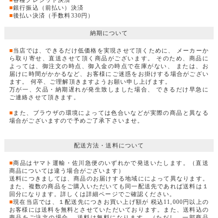
■
銀行振込（前払い）決済
■
後払い決済（手数料330円）
納期について
■
当店では、できるだけ低価格を実現させて頂くために、 メーカーか
ら取り寄せ、直送させて頂く商品がございます。 そのため、商品に
よっては、御注文の時点、御入金の時点で在庫がない、 または、お
届けに時間がかかるなど、お客様にご迷惑をお掛けする場合がござい
ます。 何卒、ご理解頂きますようお願い申し上げます。
万が一、欠品・納期遅れが発生致しました場合、 できるだけ早急に
ご連絡させて頂きます。
■
また、ブラウザの環境によっては色合いなどが実際の商品と異なる
場合がございますので予めご了承下さいませ。
配送方法・送料について
■
商品はヤマト運輸・佐川急便のいずれかで発送いたします。（直送
商品については違う場合がございます）
送料につきましては、商品のお届けする地域にによって異なります。
また、複数の商品をご購入いただいても同一配送先であれば送料は１
回分になります。詳しくは詳細ページでご確認ください。
■
現在当店では、１配送先につきお買い上げ額が 税込11,000円以上の
お客様には送料を無料とさせていただいております。また、送料込の
商品をご注文の場合、 送料は無料になります。（ただし、一部商品