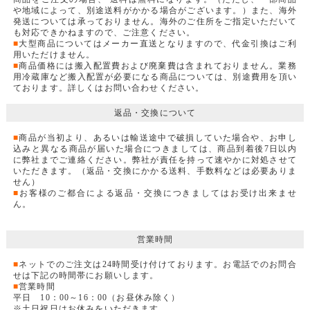
や地域によって、別途送料がかかる場合がございます。）また、海外
発送については承っておりません。海外のご住所をご指定いただいて
も対応できかねますので、ご注意ください。
■
大型商品についてはメーカー直送となりますので、代金引換はご利
用いただけません。
■
商品価格には搬入配置費および廃棄費は含まれておりません。業務
用冷蔵庫など搬入配置が必要になる商品については、別途費用を頂い
ております。詳しくはお問い合わせください。
返品・交換について
■
商品が当初より、あるいは輸送途中で破損していた場合や、お申し
込みと異なる商品が届いた場合につきましては、商品到着後7日以内
に弊社までご連絡ください。弊社が責任を持って速やかに対処させて
いただきます。（返品・交換にかかる送料、手数料などは必要ありま
せん）
■
お客様のご都合による返品・交換につきましてはお受け出来ませ
ん。
営業時間
■
ネットでのご注文は24時間受け付けております。お電話でのお問合
せは下記の時間帯にお願いします。
■
営業時間
平日 10：00～16：00（お昼休み除く）
※土日祝日はお休みをいただきます。