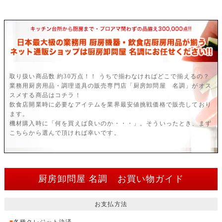
取り扱い商品数 約30万点！！ うちで揃わなければどこで揃えるの？
業務用厨房用品・調理道具の販売専門店「厨房卸問屋 名調」がオス
スメする商品はコチラ！
飲食店開業時に必要なアイテムを業界最安値挑戦価格で販売しており
ます。
機材購入時に「何を買えば良いのか・・・」。そういったとき、まず
こちらから選んで頂ければ幸いです。
厨房卸問屋 名調 お買い物ガイド
お支払方法
■
各種クレジット決済