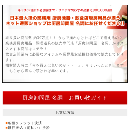
取り扱い商品数 約30万点！！ うちで揃わなければどこで揃えるの？
業務用厨房用品・調理道具の販売専門店「厨房卸問屋 名調」がオス
スメする商品はコチラ！
飲食店開業時に必要なアイテムを業界最安値挑戦価格で販売しており
ます。
機材購入時に「何を買えば良いのか・・・」。そういったとき、まず
こちらから選んで頂ければ幸いです。
厨房卸問屋 名調 お買い物ガイド
お支払方法
■
各種クレジット決済
■
銀行振込（前払い）決済