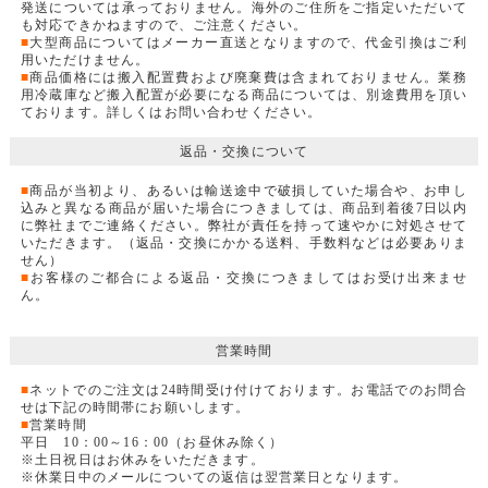
発送については承っておりません。海外のご住所をご指定いただいて
も対応できかねますので、ご注意ください。
■
大型商品についてはメーカー直送となりますので、代金引換はご利
用いただけません。
■
商品価格には搬入配置費および廃棄費は含まれておりません。業務
用冷蔵庫など搬入配置が必要になる商品については、別途費用を頂い
ております。詳しくはお問い合わせください。
返品・交換について
■
商品が当初より、あるいは輸送途中で破損していた場合や、お申し
込みと異なる商品が届いた場合につきましては、商品到着後7日以内
に弊社までご連絡ください。弊社が責任を持って速やかに対処させて
いただきます。（返品・交換にかかる送料、手数料などは必要ありま
せん）
■
お客様のご都合による返品・交換につきましてはお受け出来ませ
ん。
営業時間
■
ネットでのご注文は24時間受け付けております。お電話でのお問合
せは下記の時間帯にお願いします。
■
営業時間
平日 10：00～16：00（お昼休み除く）
※土日祝日はお休みをいただきます。
※休業日中のメールについての返信は翌営業日となります。