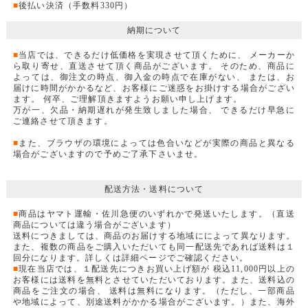
■
後払い決済（手数料330円）
納期について
■
当店では、できるだけ低価格を実現させて頂くために、 メーカーか
ら取り寄せ、直送させて頂く商品がございます。 そのため、商品に
よっては、御注文の時点、御入金の時点で在庫がない、 または、お
届けに時間がかかるなど、お客様にご迷惑をお掛けする場合がござい
ます。 何卒、ご理解頂きますようお願い申し上げます。
万が一、欠品・納期遅れが発生致しました場合、 できるだけ早急に
ご連絡させて頂きます。
■
また、ブラウザの環境によっては色合いなどが実際の商品と異なる
場合がございますので予めご了承下さいませ。
配送方法・送料について
■
商品はヤマト運輸・佐川急便のいずれかで発送いたします。（直送
商品については違う場合がございます）
送料につきましては、商品のお届けする地域にによって異なります。
また、複数の商品をご購入いただいても同一配送先であれば送料は１
回分になります。詳しくは詳細ページでご確認ください。
■
現在当店では、１配送先につきお買い上げ額が 税込11,000円以上の
お客様には送料を無料とさせていただいております。また、送料込の
商品をご注文の場合、 送料は無料になります。（ただし、一部商品
や地域によって、別途送料がかかる場合がございます。）また、海外