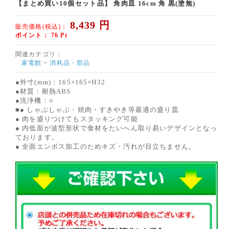
【まとめ買い10個セット品】 角肉皿 16cm 角 黒(塗無)
8,439
円
販売価格(税込)：
ポイント：
76
Pt
関連カテゴリ：
家電館
>
消耗品・部品
●外寸(mm)：165×165×H32
●材質：耐熱ABS
●洗浄機：○
■● しゃぶしゃぶ・焼肉・すきやき等最適の盛り皿
● 肉を盛りつけてもスタッキング可能
● 内低面が波型形状で食材をたいへん取り易いデザインとなっ
ております。
● 全面エンボス加工のためキズ・汚れが目立ちません。