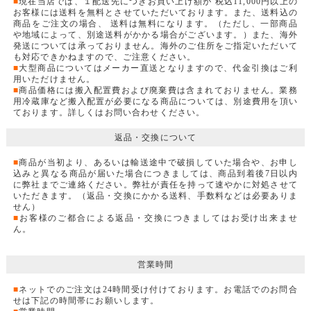
■
現在当店では、１配送先につきお買い上げ額が 税込11,000円以上の
お客様には送料を無料とさせていただいております。また、送料込の
商品をご注文の場合、 送料は無料になります。（ただし、一部商品
や地域によって、別途送料がかかる場合がございます。）また、海外
発送については承っておりません。海外のご住所をご指定いただいて
も対応できかねますので、ご注意ください。
■
大型商品についてはメーカー直送となりますので、代金引換はご利
用いただけません。
■
商品価格には搬入配置費および廃棄費は含まれておりません。業務
用冷蔵庫など搬入配置が必要になる商品については、別途費用を頂い
ております。詳しくはお問い合わせください。
返品・交換について
■
商品が当初より、あるいは輸送途中で破損していた場合や、お申し
込みと異なる商品が届いた場合につきましては、商品到着後7日以内
に弊社までご連絡ください。弊社が責任を持って速やかに対処させて
いただきます。（返品・交換にかかる送料、手数料などは必要ありま
せん）
■
お客様のご都合による返品・交換につきましてはお受け出来ませ
ん。
営業時間
■
ネットでのご注文は24時間受け付けております。お電話でのお問合
せは下記の時間帯にお願いします。