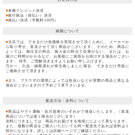
■
各種クレジット決済
■
銀行振込（前払い）決済
■
後払い決済（手数料330円）
納期について
■
当店では、できるだけ低価格を実現させて頂くために、 メーカーか
ら取り寄せ、直送させて頂く商品がございます。 そのため、商品に
よっては、御注文の時点、御入金の時点で在庫がない、 または、お
届けに時間がかかるなど、お客様にご迷惑をお掛けする場合がござい
ます。 何卒、ご理解頂きますようお願い申し上げます。
万が一、欠品・納期遅れが発生致しました場合、 できるだけ早急に
ご連絡させて頂きます。
■
また、ブラウザの環境によっては色合いなどが実際の商品と異なる
場合がございますので予めご了承下さいませ。
配送方法・送料について
■
商品はヤマト運輸・佐川急便のいずれかで発送いたします。（直送
商品については違う場合がございます）
送料につきましては、商品のお届けする地域にによって異なります。
また、複数の商品をご購入いただいても同一配送先であれば送料は１
回分になります。詳しくは詳細ページでご確認ください。