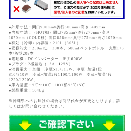
●外形寸法：間口900mm×奥行600mm×高さ1495mm
●内形寸法：（HOT棚）間口785mm×奥行275mm×高さ
1070mm（COLD棚）間口858mm×奥行275mm×高さ1070mm
●有効（冷却）内容積：210L（305L）
●収容能力：250ml缶 300本、500mlペットボトル 丸型176
本/角型208本
●電動機：DCインバーター 出力600W
●プラグ：2極差込（15A 125V）
●消費電力：単相 冷蔵515/515W、冷蔵+加温1段
810/810W、冷蔵+加温2段1100/1100W、冷蔵+加温4段
1220/1220W、
●庫内温度：5℃〜10℃、HOT部55℃±5℃
●製品重量：164kg
※沖縄県へのお届けの場合は商品代金が変更となります。詳
しくはお問い合わせください。