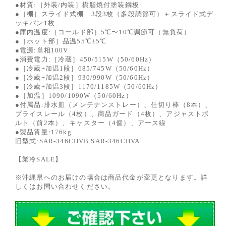
●材質:［外装/内装］樹脂焼付塗装鋼板
●［棚］スライド式棚 3段3枚（多段調節可）＋スライド式デ
ッキパン1枚
●庫内温度:［コールド部］5℃〜10℃調節可（無負荷）
●［ホット部］品温55℃±5℃
●電源:単相100V
●消費電力:［冷蔵］450/515W（50/60Hz）
●［冷蔵+加温1段］685/745W（50/60Hz）
●［冷蔵+加温2段］930/990W（50/60Hz）
●［冷蔵+加温3段］1170/1185W（50/60Hz）
●［加温］1090/1090W（50/60Hz）
●付属品:排水皿（メンテナンストレー）、仕切り棒（8本）、
プライスレール（4枚）、商品ガード（4枚）、アジャストボ
ルト（前2本）、キャスター（4個）、アース線
●製品質量:176kg
旧型式:SAR-346CHVB SAR-346CHVA
【業冷SALE】
※沖縄県へのお届けの場合は商品代金が変更となります。詳
しくはお問い合わせください。