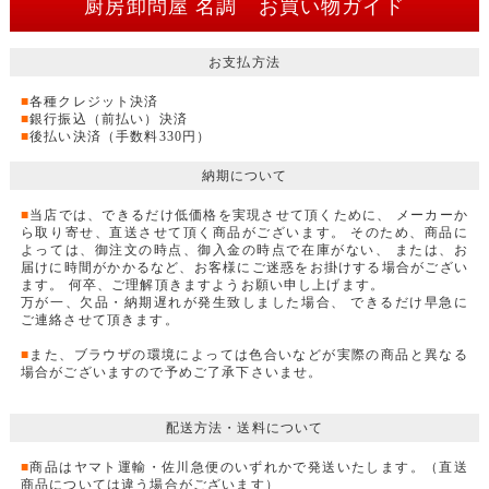
厨房卸問屋 名調 お買い物ガイド
お支払方法
■
各種クレジット決済
■
銀行振込（前払い）決済
■
後払い決済（手数料330円）
納期について
■
当店では、できるだけ低価格を実現させて頂くために、 メーカーか
ら取り寄せ、直送させて頂く商品がございます。 そのため、商品に
よっては、御注文の時点、御入金の時点で在庫がない、 または、お
届けに時間がかかるなど、お客様にご迷惑をお掛けする場合がござい
ます。 何卒、ご理解頂きますようお願い申し上げます。
万が一、欠品・納期遅れが発生致しました場合、 できるだけ早急に
ご連絡させて頂きます。
■
また、ブラウザの環境によっては色合いなどが実際の商品と異なる
場合がございますので予めご了承下さいませ。
配送方法・送料について
■
商品はヤマト運輸・佐川急便のいずれかで発送いたします。（直送
商品については違う場合がございます）