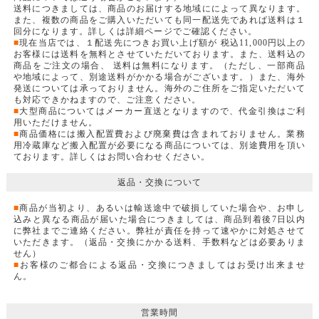
送料につきましては、商品のお届けする地域にによって異なります。
また、複数の商品をご購入いただいても同一配送先であれば送料は１
回分になります。詳しくは詳細ページでご確認ください。
■
現在当店では、１配送先につきお買い上げ額が 税込11,000円以上の
お客様には送料を無料とさせていただいております。また、送料込の
商品をご注文の場合、 送料は無料になります。（ただし、一部商品
や地域によって、別途送料がかかる場合がございます。）また、海外
発送については承っておりません。海外のご住所をご指定いただいて
も対応できかねますので、ご注意ください。
■
大型商品についてはメーカー直送となりますので、代金引換はご利
用いただけません。
■
商品価格には搬入配置費および廃棄費は含まれておりません。業務
用冷蔵庫など搬入配置が必要になる商品については、別途費用を頂い
ております。詳しくはお問い合わせください。
返品・交換について
■
商品が当初より、あるいは輸送途中で破損していた場合や、お申し
込みと異なる商品が届いた場合につきましては、商品到着後7日以内
に弊社までご連絡ください。弊社が責任を持って速やかに対処させて
いただきます。（返品・交換にかかる送料、手数料などは必要ありま
せん）
■
お客様のご都合による返品・交換につきましてはお受け出来ませ
ん。
営業時間