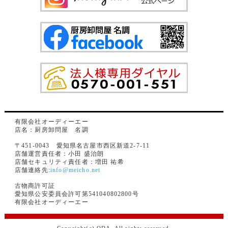
有限会社オーディーエー
店名：厨房卸問屋 名調
〒451-0043 愛知県名古屋市西区新道2-7-11
店舗運営責任者：小田 盛治朗
店舗セキュリティ責任者：増田 祐希
店舗連絡先:
info@meicho.net
古物商許可証
愛知県公安委員会許可第541040802800号
有限会社オーディーエー