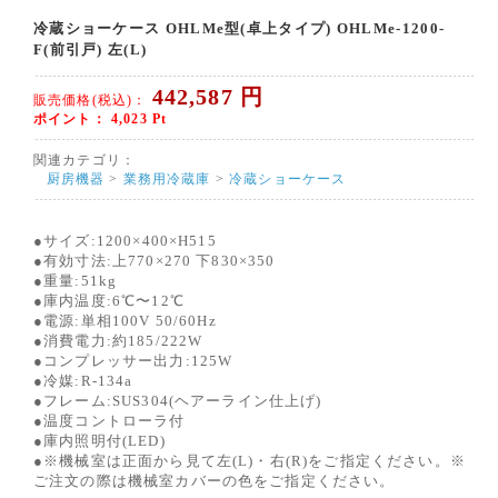
冷蔵ショーケース OHLMe型(卓上タイプ) OHLMe-1200-
F(前引戸) 左(L)
442,587
円
販売価格(税込)：
ポイント：
4,023
Pt
関連カテゴリ：
厨房機器
>
業務用冷蔵庫
>
冷蔵ショーケース
●サイズ:1200×400×H515
●有効寸法:上770×270 下830×350
●重量:51kg
●庫内温度:6℃〜12℃
●電源:単相100V 50/60Hz
●消費電力:約185/222W
●コンプレッサー出力:125W
●冷媒:R-134a
●フレーム:SUS304(ヘアーライン仕上げ)
●温度コントローラ付
●庫内照明付(LED)
●※機械室は正面から見て左(L)・右(R)をご指定ください。※
ご注文の際は機械室カバーの色をご指定ください。