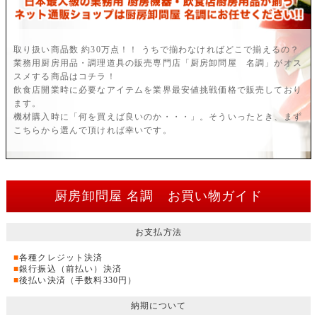
取り扱い商品数 約30万点！！ うちで揃わなければどこで揃えるの？
業務用厨房用品・調理道具の販売専門店「厨房卸問屋 名調」がオス
スメする商品はコチラ！
飲食店開業時に必要なアイテムを業界最安値挑戦価格で販売しており
ます。
機材購入時に「何を買えば良いのか・・・」。そういったとき、まず
こちらから選んで頂ければ幸いです。
厨房卸問屋 名調 お買い物ガイド
お支払方法
■
各種クレジット決済
■
銀行振込（前払い）決済
■
後払い決済（手数料330円）
納期について