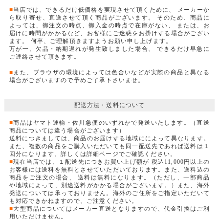
■
当店では、できるだけ低価格を実現させて頂くために、 メーカーか
ら取り寄せ、直送させて頂く商品がございます。 そのため、商品に
よっては、御注文の時点、御入金の時点で在庫がない、 または、お
届けに時間がかかるなど、お客様にご迷惑をお掛けする場合がござい
ます。 何卒、ご理解頂きますようお願い申し上げます。
万が一、欠品・納期遅れが発生致しました場合、 できるだけ早急に
ご連絡させて頂きます。
■
また、ブラウザの環境によっては色合いなどが実際の商品と異なる
場合がございますので予めご了承下さいませ。
配送方法・送料について
■
商品はヤマト運輸・佐川急便のいずれかで発送いたします。（直送
商品については違う場合がございます）
送料につきましては、商品のお届けする地域にによって異なります。
また、複数の商品をご購入いただいても同一配送先であれば送料は１
回分になります。詳しくは詳細ページでご確認ください。
■
現在当店では、１配送先につきお買い上げ額が 税込11,000円以上の
お客様には送料を無料とさせていただいております。また、送料込の
商品をご注文の場合、 送料は無料になります。（ただし、一部商品
や地域によって、別途送料がかかる場合がございます。）また、海外
発送については承っておりません。海外のご住所をご指定いただいて
も対応できかねますので、ご注意ください。
■
大型商品についてはメーカー直送となりますので、代金引換はご利
用いただけません。