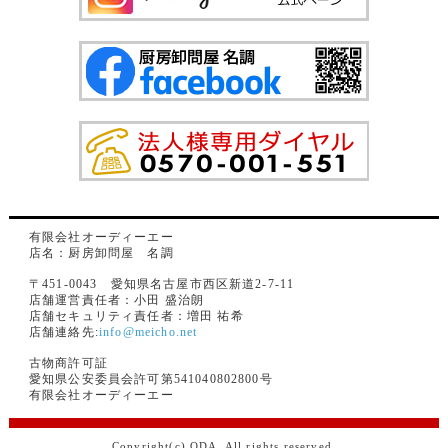
有限会社オーディーエー
店名：厨房卸問屋 名調
〒451-0043 愛知県名古屋市西区新道2-7-11
店舗運営責任者：小田 盛治朗
店舗セキュリティ責任者：増田 祐希
店舗連絡先:
info@meicho.net
古物商許可証
愛知県公安委員会許可第541040802800号
有限会社オーディーエー
Copyright(c) ODA. All rights reserved.