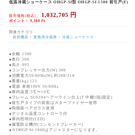
低温冷蔵ショーケース OHGP-Sf型 OHGP-Sf-1500 前引戸(F)
1,032,705
円
販売価格(税込)：
ポイント：
9,388
Pt
関連カテゴリ：
厨房機器
>
業務用冷蔵庫
>
冷蔵ショーケース
●全幅:1500
●奥行:500
●高さ:995
●コンプレッサー出力(W):300
●消費電力50/60Hz(W):約288/318
●重量(kg):121
●電源:単相100V 50/60Hz
●庫内温度:5℃〜10℃
●フレーム:SUS304ヘアーライン仕上げ 中棚1段(固定)
●後引戸タイプの前面はスターファイヤー使用
●両側面ペアガラス使用
●デジタル温度コントローラ付
●庫内照明付(LED)
●漏電防止機付(コンセントブレーカー)
●※OHGP-Sf-1800はアジャスターになります。