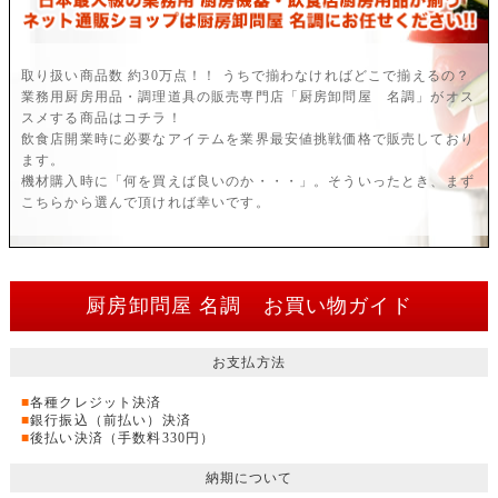
取り扱い商品数 約30万点！！ うちで揃わなければどこで揃えるの？
業務用厨房用品・調理道具の販売専門店「厨房卸問屋 名調」がオス
スメする商品はコチラ！
飲食店開業時に必要なアイテムを業界最安値挑戦価格で販売しており
ます。
機材購入時に「何を買えば良いのか・・・」。そういったとき、まず
こちらから選んで頂ければ幸いです。
厨房卸問屋 名調 お買い物ガイド
お支払方法
■
各種クレジット決済
■
銀行振込（前払い）決済
■
後払い決済（手数料330円）
納期について