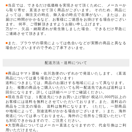
■
当店では、できるだけ低価格を実現させて頂くために、 メーカーか
ら取り寄せ、直送させて頂く商品がございます。 そのため、商品に
よっては、御注文の時点、御入金の時点で在庫がない、 または、お
届けに時間がかかるなど、お客様にご迷惑をお掛けする場合がござい
ます。 何卒、ご理解頂きますようお願い申し上げます。
万が一、欠品・納期遅れが発生致しました場合、 できるだけ早急に
ご連絡させて頂きます。
■
また、ブラウザの環境によっては色合いなどが実際の商品と異なる
場合がございますので予めご了承下さいませ。
配送方法・送料について
■
商品はヤマト運輸・佐川急便のいずれかで発送いたします。（直送
商品については違う場合がございます）
送料につきましては、商品のお届けする地域にによって異なります。
また、複数の商品をご購入いただいても同一配送先であれば送料は１
回分になります。詳しくは詳細ページでご確認ください。
■
現在当店では、１配送先につきお買い上げ額が 税込11,000円以上の
お客様には送料を無料とさせていただいております。また、送料込の
商品をご注文の場合、 送料は無料になります。（ただし、一部商品
や地域によって、別途送料がかかる場合がございます。）また、海外
発送については承っておりません。海外のご住所をご指定いただいて
も対応できかねますので、ご注意ください。
■
大型商品についてはメーカー直送となりますので、代金引換はご利
用いただけません。