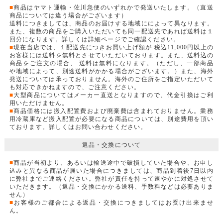
■
商品はヤマト運輸・佐川急便のいずれかで発送いたします。（直送
商品については違う場合がございます）
送料につきましては、商品のお届けする地域にによって異なります。
また、複数の商品をご購入いただいても同一配送先であれば送料は１
回分になります。詳しくは詳細ページでご確認ください。
■
現在当店では、１配送先につきお買い上げ額が 税込11,000円以上の
お客様には送料を無料とさせていただいております。また、送料込の
商品をご注文の場合、 送料は無料になります。（ただし、一部商品
や地域によって、別途送料がかかる場合がございます。）また、海外
発送については承っておりません。海外のご住所をご指定いただいて
も対応できかねますので、ご注意ください。
■
大型商品についてはメーカー直送となりますので、代金引換はご利
用いただけません。
■
商品価格には搬入配置費および廃棄費は含まれておりません。業務
用冷蔵庫など搬入配置が必要になる商品については、別途費用を頂い
ております。詳しくはお問い合わせください。
返品・交換について
■
商品が当初より、あるいは輸送途中で破損していた場合や、お申し
込みと異なる商品が届いた場合につきましては、商品到着後7日以内
に弊社までご連絡ください。弊社が責任を持って速やかに対処させて
いただきます。（返品・交換にかかる送料、手数料などは必要ありま
せん）
■
お客様のご都合による返品・交換につきましてはお受け出来ませ
ん。