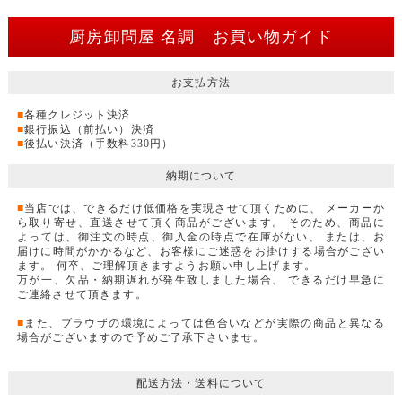
厨房卸問屋 名調 お買い物ガイド
お支払方法
■
各種クレジット決済
■
銀行振込（前払い）決済
■
後払い決済（手数料330円）
納期について
■
当店では、できるだけ低価格を実現させて頂くために、 メーカーか
ら取り寄せ、直送させて頂く商品がございます。 そのため、商品に
よっては、御注文の時点、御入金の時点で在庫がない、 または、お
届けに時間がかかるなど、お客様にご迷惑をお掛けする場合がござい
ます。 何卒、ご理解頂きますようお願い申し上げます。
万が一、欠品・納期遅れが発生致しました場合、 できるだけ早急に
ご連絡させて頂きます。
■
また、ブラウザの環境によっては色合いなどが実際の商品と異なる
場合がございますので予めご了承下さいませ。
配送方法・送料について