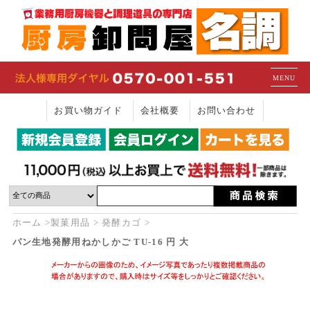
MENU
お買い物ガイド
会社概要
お問い合わせ
ホーム
製菓用品
発酵カゴ
パン生地発酵用ねかしかご TU-16 円 大