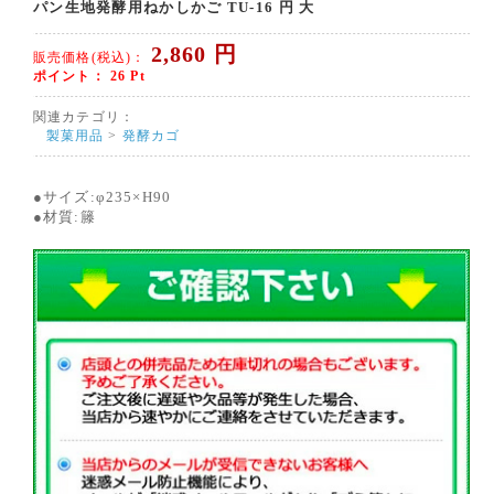
パン生地発酵用ねかしかご TU-16 円 大
2,860
円
販売価格(税込)：
ポイント：
26
Pt
関連カテゴリ：
製菓用品
>
発酵カゴ
●サイズ:φ235×H90
●材質:籐