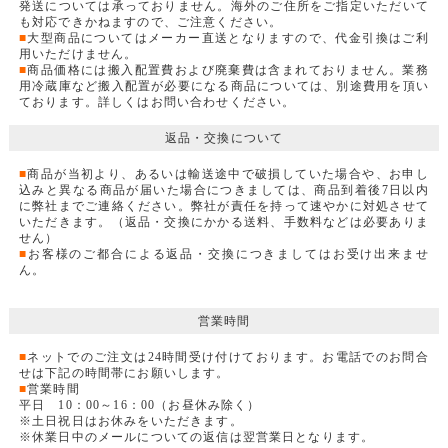
発送については承っておりません。海外のご住所をご指定いただいて
も対応できかねますので、ご注意ください。
■
大型商品についてはメーカー直送となりますので、代金引換はご利
用いただけません。
■
商品価格には搬入配置費および廃棄費は含まれておりません。業務
用冷蔵庫など搬入配置が必要になる商品については、別途費用を頂い
ております。詳しくはお問い合わせください。
返品・交換について
■
商品が当初より、あるいは輸送途中で破損していた場合や、お申し
込みと異なる商品が届いた場合につきましては、商品到着後7日以内
に弊社までご連絡ください。弊社が責任を持って速やかに対処させて
いただきます。（返品・交換にかかる送料、手数料などは必要ありま
せん）
■
お客様のご都合による返品・交換につきましてはお受け出来ませ
ん。
営業時間
■
ネットでのご注文は24時間受け付けております。お電話でのお問合
せは下記の時間帯にお願いします。
■
営業時間
平日 10：00～16：00（お昼休み除く）
※土日祝日はお休みをいただきます。
※休業日中のメールについての返信は翌営業日となります。