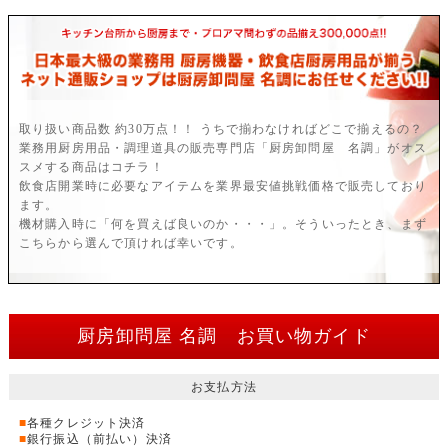
取り扱い商品数 約30万点！！ うちで揃わなければどこで揃えるの？
業務用厨房用品・調理道具の販売専門店「厨房卸問屋 名調」がオス
スメする商品はコチラ！
飲食店開業時に必要なアイテムを業界最安値挑戦価格で販売しており
ます。
機材購入時に「何を買えば良いのか・・・」。そういったとき、まず
こちらから選んで頂ければ幸いです。
厨房卸問屋 名調 お買い物ガイド
お支払方法
■
各種クレジット決済
■
銀行振込（前払い）決済