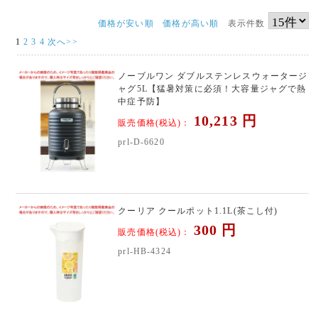
価格が安い順
価格が高い順
表示件数
1
2
3
4
次へ>>
ノーブルワン ダブルステンレスウォータージ
ャグ5L【猛暑対策に必須！大容量ジャグで熱
中症予防】
10,213
円
販売価格(税込)：
prl-D-6620
クーリア クールポット1.1L(茶こし付)
300
円
販売価格(税込)：
prl-HB-4324