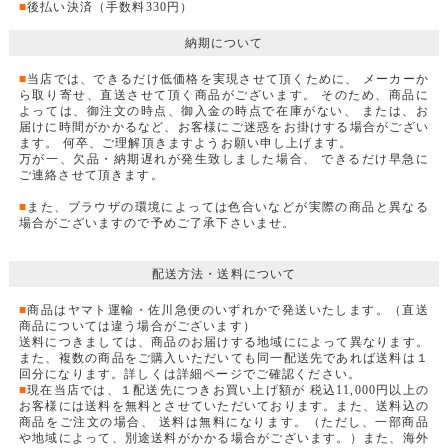
■
後払い決済（手数料330円）
納期について
■
当店では、できるだけ低価格を実現させて頂くために、 メーカーか
ら取り寄せ、直送させて頂く商品がございます。 そのため、商品に
よっては、御注文の時点、御入金の時点で在庫がない、 または、お
届けに時間がかかるなど、お客様にご迷惑をお掛けする場合がござい
ます。 何卒、ご理解頂きますようお願い申し上げます。
万が一、欠品・納期遅れが発生致しました場合、 できるだけ早急に
ご連絡させて頂きます。
■
また、ブラウザの環境によっては色合いなどが実際の商品と異なる
場合がございますので予めご了承下さいませ。
配送方法・送料について
■
商品はヤマト運輸・佐川急便のいずれかで発送いたします。（直送
商品については違う場合がございます）
送料につきましては、商品のお届けする地域にによって異なります。
また、複数の商品をご購入いただいても同一配送先であれば送料は１
回分になります。詳しくは詳細ページでご確認ください。
■
現在当店では、１配送先につきお買い上げ額が 税込11,000円以上の
お客様には送料を無料とさせていただいております。また、送料込の
商品をご注文の場合、 送料は無料になります。（ただし、一部商品
や地域によって、別途送料がかかる場合がございます。）また、海外