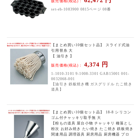
62,472
円
販売価格(税込)：
set-eb-1083900 0815ページ 08番
【まとめ買い10個セット品】 スライド式油
引用替糸 大
【 油引き 】
4,374
円
販売価格(税込)：
1-1010-3101 9-1008-3301 GAB15001 001-
0032068-001
【油引き 鉄板焼き機 ガスグリドル たこ焼き
道具】
【まとめ買い10個セット品】 18-8 シリコン
ゴム付チャッキリ取手無 大
【粉もの道具 屋台小物 チャッキリ 種落とし
粉次 お好み焼き たい焼き たこ焼き 鉄板焼き
関連用品 調理器具 厨房用品 厨房機器 プロ