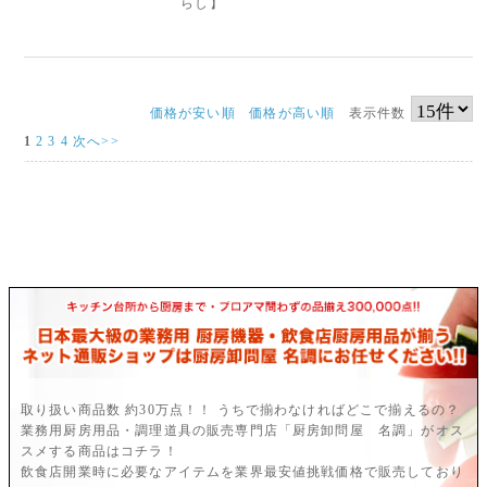
らし】
価格が安い順
価格が高い順
表示件数
1
2
3
4
次へ>>
取り扱い商品数 約30万点！！ うちで揃わなければどこで揃えるの？
業務用厨房用品・調理道具の販売専門店「厨房卸問屋 名調」がオス
スメする商品はコチラ！
飲食店開業時に必要なアイテムを業界最安値挑戦価格で販売しており