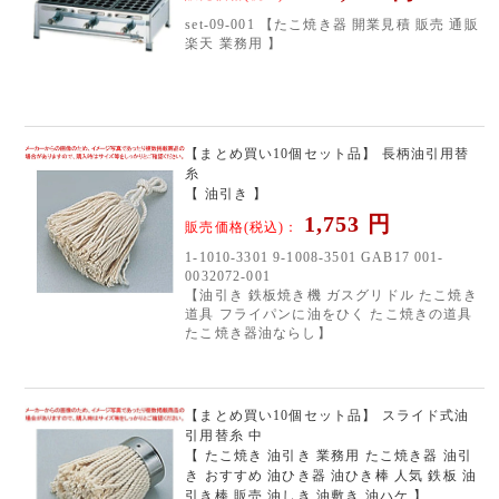
set-09-001 【たこ焼き器 開業見積 販売 通販
楽天 業務用 】
【まとめ買い10個セット品】 長柄油引用替
糸
【 油引き 】
1,753
円
販売価格(税込)：
1-1010-3301 9-1008-3501 GAB17 001-
0032072-001
【油引き 鉄板焼き機 ガスグリドル たこ焼き
道具 フライパンに油をひく たこ焼きの道具
たこ焼き器油ならし】
【まとめ買い10個セット品】 スライド式油
引用替糸 中
【 たこ焼き 油引き 業務用 たこ焼き器 油引
き おすすめ 油ひき器 油ひき棒 人気 鉄板 油
引き棒 販売 油しき 油敷き 油ハケ 】