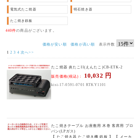
電気式たこ焼器
明石焼き器
たこ焼き鉄板
440件
の商品がございます。
価格が安い順
価格が高い順
表示件数
1
2
3
4
次へ>>
たこ焼器 炎たこII(えんたこ)CB-ETK-2
10,032
円
販売価格(税込)：
kisi-17-0591-0701 RTKY1101
たこ焼きテーブル お座敷用 木巻 客席用 プロ
パン(LPガス)
【 たこ焼き器 たこ焼き機 鉄板 】 【 メーカ