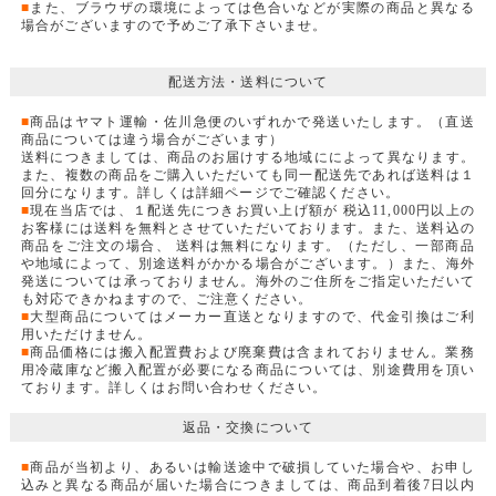
■
また、ブラウザの環境によっては色合いなどが実際の商品と異なる
場合がございますので予めご了承下さいませ。
配送方法・送料について
■
商品はヤマト運輸・佐川急便のいずれかで発送いたします。（直送
商品については違う場合がございます）
送料につきましては、商品のお届けする地域にによって異なります。
また、複数の商品をご購入いただいても同一配送先であれば送料は１
回分になります。詳しくは詳細ページでご確認ください。
■
現在当店では、１配送先につきお買い上げ額が 税込11,000円以上の
お客様には送料を無料とさせていただいております。また、送料込の
商品をご注文の場合、 送料は無料になります。（ただし、一部商品
や地域によって、別途送料がかかる場合がございます。）また、海外
発送については承っておりません。海外のご住所をご指定いただいて
も対応できかねますので、ご注意ください。
■
大型商品についてはメーカー直送となりますので、代金引換はご利
用いただけません。
■
商品価格には搬入配置費および廃棄費は含まれておりません。業務
用冷蔵庫など搬入配置が必要になる商品については、別途費用を頂い
ております。詳しくはお問い合わせください。
返品・交換について
■
商品が当初より、あるいは輸送途中で破損していた場合や、お申し
込みと異なる商品が届いた場合につきましては、商品到着後7日以内